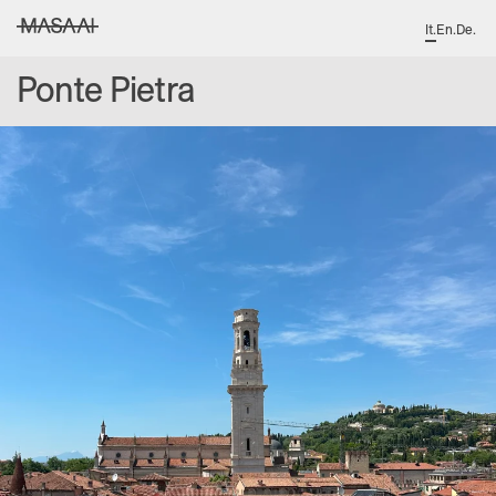
It
.
En
.
De
.
MASAAI studio
Ponte Pietra