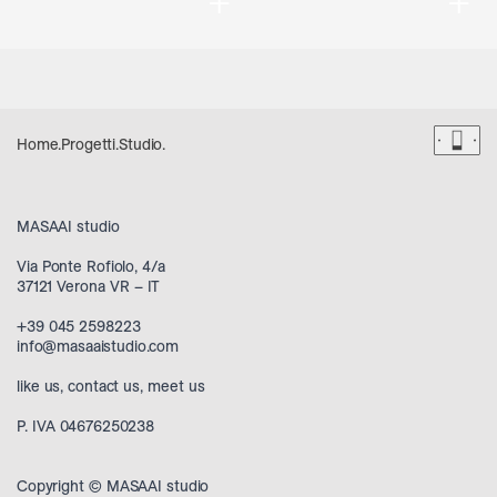
+
+
Dark 
Home
.
Progetti
.
Studio
.
MASAAI studio
Via Ponte Rofiolo, 4/a
37121 Verona VR – IT
+39 045 2598223
info@masaaistudio.com
like us
,
contact us
,
meet us
P. IVA 04676250238
Copyright © MASAAI studio