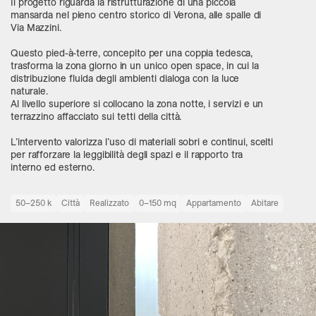
Il progetto riguarda la ristrutturazione di una piccola
mansarda nel pieno centro storico di Verona, alle spalle di
Via Mazzini.
Questo pied-à-terre, concepito per una coppia tedesca,
trasforma la zona giorno in un unico open space, in cui la
distribuzione fluida degli ambienti dialoga con la luce
naturale.
Al livello superiore si collocano la zona notte, i servizi e un
terrazzino affacciato sui tetti della città.
L’intervento valorizza l’uso di materiali sobri e continui, scelti
per rafforzare la leggibilità degli spazi e il rapporto tra
interno ed esterno.
50–250 k
Città
Realizzato
0–150 mq
Appartamento
Abitare