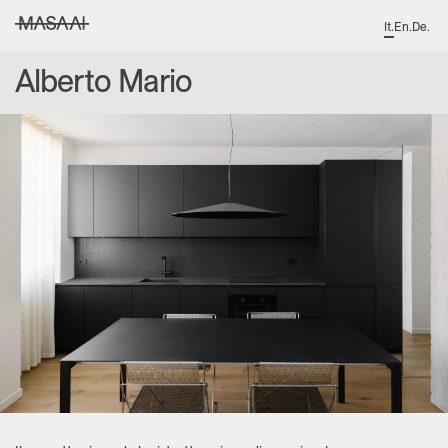
It
.
En
.
De
.
MASAAI studio
Alberto Mario