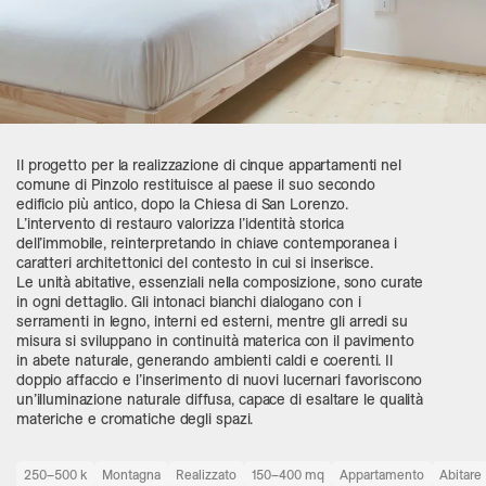
Il progetto per la realizzazione di cinque appartamenti nel
comune di Pinzolo restituisce al paese il suo secondo
edificio più antico, dopo la Chiesa di San Lorenzo.
L’intervento di restauro valorizza l’identità storica
dell’immobile, reinterpretando in chiave contemporanea i
caratteri architettonici del contesto in cui si inserisce.
Le unità abitative, essenziali nella composizione, sono curate
in ogni dettaglio. Gli intonaci bianchi dialogano con i
serramenti in legno, interni ed esterni, mentre gli arredi su
misura si sviluppano in continuità materica con il pavimento
in abete naturale, generando ambienti caldi e coerenti. Il
doppio affaccio e l’inserimento di nuovi lucernari favoriscono
un’illuminazione naturale diffusa, capace di esaltare le qualità
materiche e cromatiche degli spazi.
250–500 k
Montagna
Realizzato
150–400 mq
Appartamento
Abitare