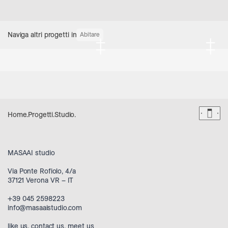
Naviga altri progetti in
Abitare
+
+
+
+
Dark 
Home
.
Progetti
.
Studio
.
MASAAI studio
Via Ponte Rofiolo, 4/a
37121 Verona VR – IT
+39 045 2598223
info@masaaistudio.com
like us
,
contact us
,
meet us