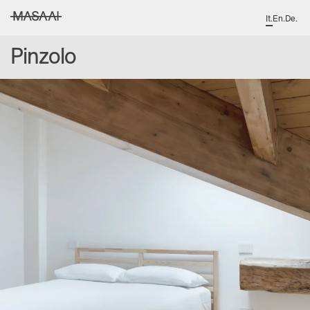
It
.
En
.
De
.
MASAAI studio
Pinzolo