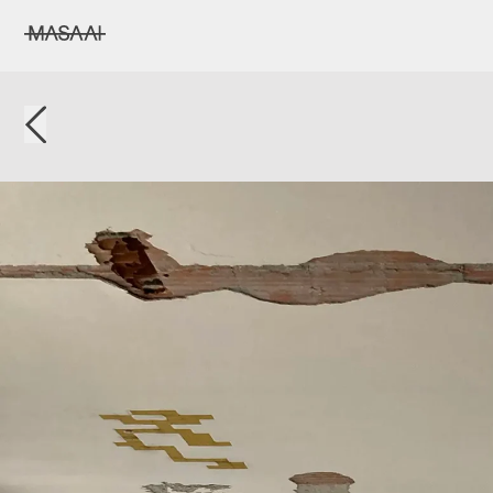
MASAAI studio
back home