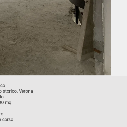
ico
 storico, Verona
to
300 mq
re
n corso