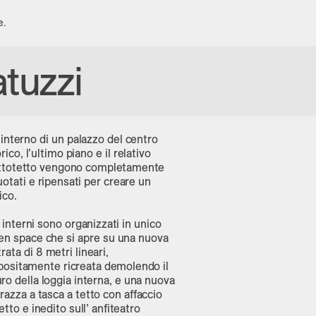
e
.
tuzzi
l’interno di un palazzo del centro
rico, l’ultimo piano e il relativo
ttotetto vengono completamente
uotati e ripensati per creare un
ico.
 interni sono organizzati in unico
en space che si apre su una nuova
rata di 8 metri lineari,
positamente ricreata demolendo il
ro della loggia interna, e una nuova
rrazza a tasca a tetto con affaccio
etto e inedito sull’ anfiteatro