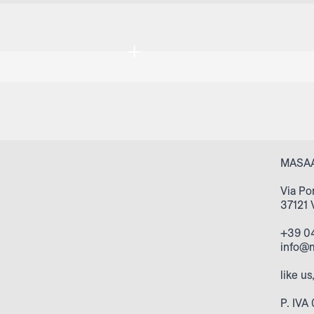
+
MASAA
Via Po
37121 
+39 0
info@
like us
P. IV