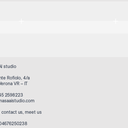
+
+
I studio
nte Rofiolo, 4/a
Verona VR – IT
45 2598223
masaaistudio.com
,
contact us
,
meet us
A 04676250238