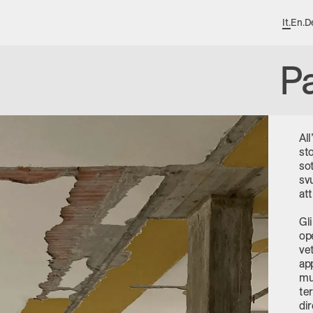
It
.
En
.
D
Pa
Al
sto
so
sv
att
Gli
op
vet
ap
mu
te
dir