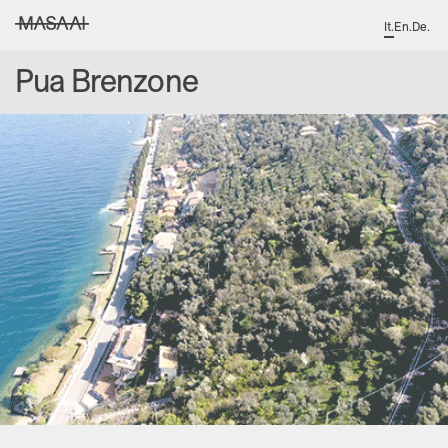
It
.
En
.
De
.
MASAAI studio
Pua Brenzone