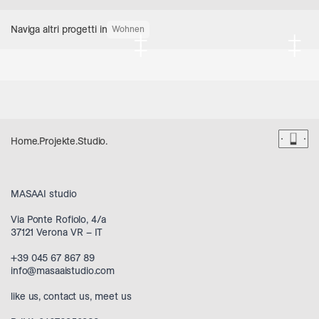
Naviga altri progetti in
Wohnen
+
+
+
+
Dark 
Home
.
Projekte
.
Studio
.
MASAAI studio
Via Ponte Rofiolo, 4/a
37121 Verona VR – IT
+39 045 67 867 89
info@masaaistudio.com
like us
,
contact us
,
meet us