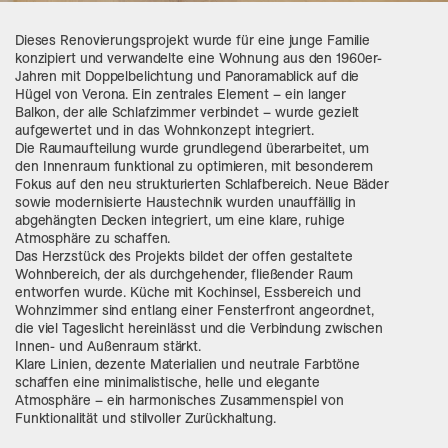
Dieses Renovierungsprojekt wurde für eine junge Familie
konzipiert und verwandelte eine Wohnung aus den 1960er-
Jahren mit Doppelbelichtung und Panoramablick auf die
Hügel von Verona. Ein zentrales Element – ein langer
Balkon, der alle Schlafzimmer verbindet – wurde gezielt
aufgewertet und in das Wohnkonzept integriert.
Die Raumaufteilung wurde grundlegend überarbeitet, um
den Innenraum funktional zu optimieren, mit besonderem
Fokus auf den neu strukturierten Schlafbereich. Neue Bäder
sowie modernisierte Haustechnik wurden unauffällig in
abgehängten Decken integriert, um eine klare, ruhige
Atmosphäre zu schaffen.
Das Herzstück des Projekts bildet der offen gestaltete
Wohnbereich, der als durchgehender, fließender Raum
entworfen wurde. Küche mit Kochinsel, Essbereich und
Wohnzimmer sind entlang einer Fensterfront angeordnet,
die viel Tageslicht hereinlässt und die Verbindung zwischen
Innen- und Außenraum stärkt.
Klare Linien, dezente Materialien und neutrale Farbtöne
schaffen eine minimalistische, helle und elegante
Atmosphäre – ein harmonisches Zusammenspiel von
Funktionalität und stilvoller Zurückhaltung.