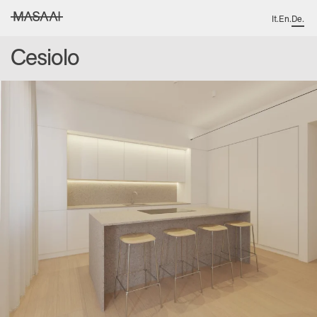
It
.
En
.
De
.
MASAAI studio
Cesiolo