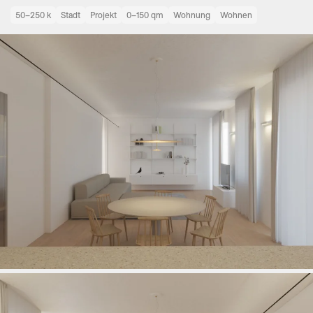
50–250 k
Stadt
Projekt
0–150 qm
Wohnung
Wohnen